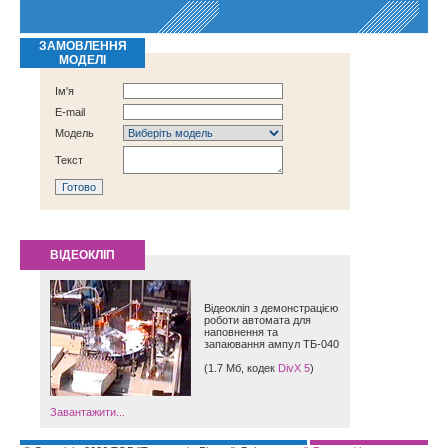
ЗАМОВЛЕННЯ
МОДЕЛІ
Ім'я
E-mail
Модель
Текст
ВІДЕОКЛІП
Відеокліп з демонстрацією
роботи автомата для
наповнення та
запаювання ампул ТБ-040
(1.7 Мб, кодек
DivX 5
)
Завантажити...