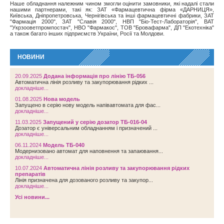
Наше обладнання належним чином змогли оцінити замовники, які надалі стали
нашими партнерами, такі як: ЗАТ «Фармацевтична фірма «ДАРНИЦЯ»,
Київська, Дніпропетровська, Чернігівська та інші фармацевтичні фабрики, ЗАТ
"Фармація 2000", ЗАТ "Славія 2000", НВП "Біо-Тест-Лабораторія", ВАТ
"Укрзооветпромпостач", НВО "Фармакос", ТОВ "Бровафарма", ДП "Екотехніка"
а також багато інших підприємств України, Росії та Молдови.
НОВИНИ
20.09.2025
Додана інформація про лінію ТБ-056
Автоматична лінія розливу та закупорювання рідких ...
докладніше...
01.08.2025
Нова модель
Запущено в серію нову модель напівавтомата для фас...
докладніше...
11.03.2025
Запущений у серію дозатор ТБ-016-04
Дозатор є універсальним обладнанням і призначений ...
докладніше...
06.11.2024
Модель ТБ-040
Модернизовано автомат для наповнення та запаювання...
докладніше...
10.07.2024
Автоматична лінія розливу та закупорювання рідких
препаратів
Лінія призначена для дозованого розливу та закупор...
докладніше...
Усі новини...