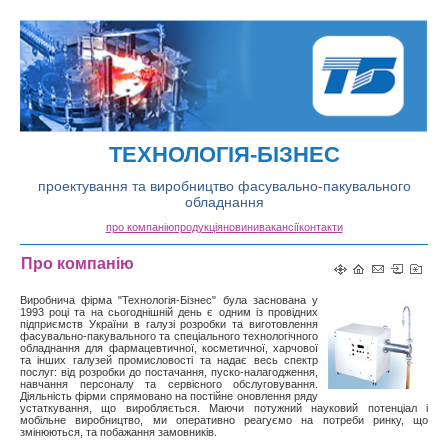
ТЕХНОЛОГІЯ-БІЗНЕС
проектування та виробництво фасувально-пакувального
обладнання
про компанію
продукція
новини
вакансії
контакти
Про компанію
Виробнича фірма "Технологія-Бізнес" була заснована у
1993 році та на сьогоднішній день є одним із провідних
підприємств України в галузі розробки та виготовлення
фасувально-пакувального та спеціального технологічного
обладнання для фармацевтичної, косметичної, харчової
та інших галузей промисловості та надає весь спектр
послуг: від розробки до постачання, пуско-налагодження,
навчання персоналу та сервісного обслуговування.
Діяльність фірми спрямовано на постійне оновлення ряду
устаткування, що виробляється. Маючи потужний науковий потенціал і
мобільне виробництво, ми оперативно реагуємо на потреби ринку, що
змінюються, та побажання замовників.